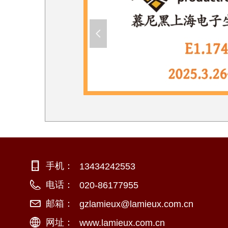
넳
手机：
+886-2-26981766
13434242553
电话：
+886-920896068
020-86177955
邮箱：
george@lamieux.com.tw
gzlamieux@lamieux.com.cn
网址：
www.example.xxx
www.lamieux.com.cn