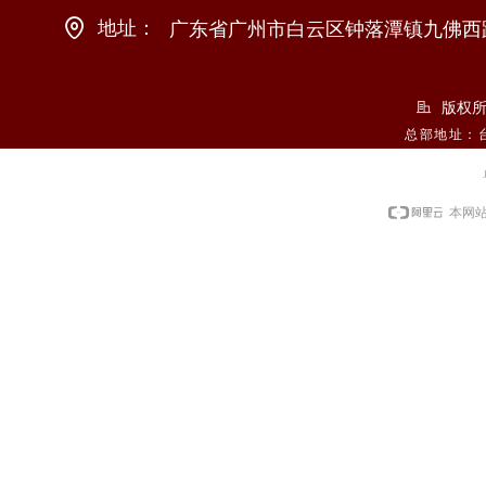
九佛西
地址：
中国北京市东城区某某大厦8-88室
广东省广州市白云区钟落潭镇
版权所
总部地址：台
本网站