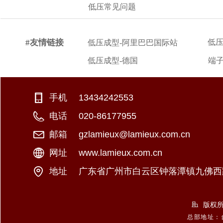
低压常见问题
#友情链接
低压
低压成型-阿里巴巴国际站
低压成型-德国
端子
手机：
+886-2-26981766
13434242553
电话：
+886-920896068
020-86177955
邮箱：
george@lamieux.com.tw
gzlamieux@lamieux.com.cn
网址：
www.example.xxx
www.lamieux.com.cn
九佛西
地址：
中国北京市东城区某某大厦8-88室
广东省广州市白云区钟落潭镇
版权所
总部地址：