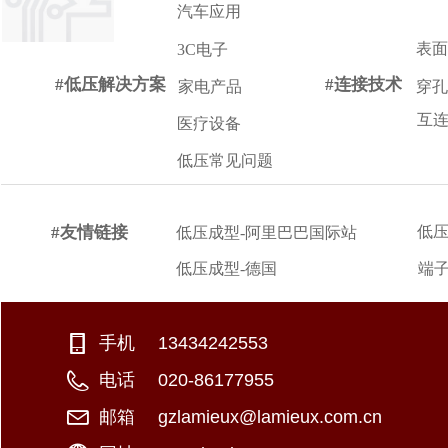
汽车应用
表面
3C电子
#低压解决方案
#连接技术
家电产品
穿孔
互
医疗设备
低压常见问题
#友情链接
低压
低压成型-阿里巴巴国际站
低压成型-德国
端子
手机：
+886-2-26981766
13434242553
电话：
+886-920896068
020-86177955
邮箱：
george@lamieux.com.tw
gzlamieux@lamieux.com.cn