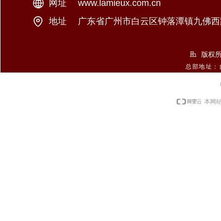
网址：
www.example.xxx
www.lamieux.com.cn
九佛西
地址：
中国北京市东城区某某大厦8-88室
广东省广州市白云区钟落潭镇
版权所
总部地址：
本网站