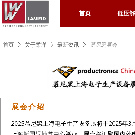
首页
首页
ꁙ
低压
低压
首页
ꄲ
关于柔洋
ꄲ
最新资讯
ꄲ
慕尼黑展会
展会介绍
2025慕尼黑上海电子生产设备展将于2025年3月
上海新国际博览中心举办。展会将汇聚国内外