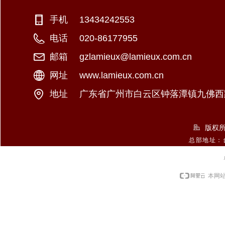
手机：
+886-2-26981766
13434242553
电话：
+886-920896068
020-86177955
邮箱：
george@lamieux.com.tw
gzlamieux@lamieux.com.cn
网址：
www.example.xxx
www.lamieux.com.cn
九佛西
地址：
中国北京市东城区某某大厦8-88室
广东省广州市白云区钟落潭镇
版权所
总部地址：
本网站